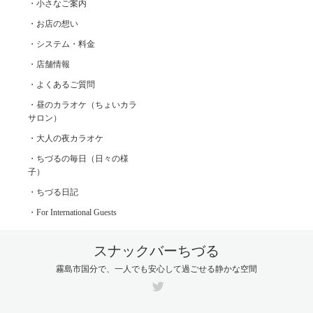
・小さなご案内
・お店の想い
・システム・料金
・店舗情報
・よくあるご質問
・昼のカラオケ（ちょいカラ
サロン）
・大人の夜カラオケ
・ちづるの毎日（日々の様
子）
・ちづる日記
・For International Guests
スナックバーちづる
霧島市国分で、一人でも安心して過ごせる静かな空間
Twitter