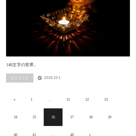
140文字の世界。
2018.10.1
ひとりごと
«
1
…
31
32
33
34
35
36
37
38
39
40
41
…
48
»