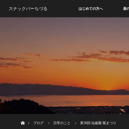
スナックバーちづる
はじめての方へ
昼
ホーム
ブログ
日常のこと
第58回 仙巌園 菊まつり