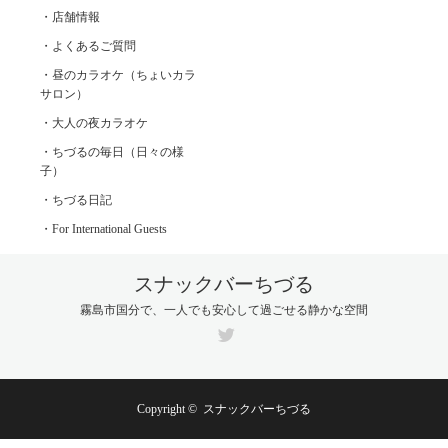
・店舗情報
・よくあるご質問
・昼のカラオケ（ちょいカラ
サロン）
・大人の夜カラオケ
・ちづるの毎日（日々の様
子）
・ちづる日記
・For International Guests
スナックバーちづる
霧島市国分で、一人でも安心して過ごせる静かな空間
Twitter
Copyright ©
スナックバーちづる