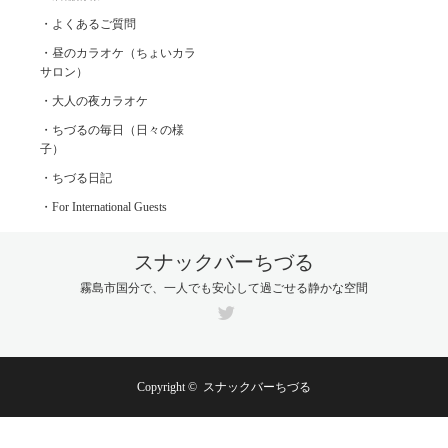
・よくあるご質問
・昼のカラオケ（ちょいカラ
サロン）
・大人の夜カラオケ
・ちづるの毎日（日々の様
子）
・ちづる日記
・For International Guests
スナックバーちづる
霧島市国分で、一人でも安心して過ごせる静かな空間
Twitter
Copyright ©
スナックバーちづる