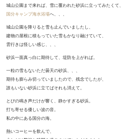
城山公園まで来れば、雪に覆われた砂浜に立ってみたくて、
国分キャンプ海水浴場
へ、、、
城山公園を降りると雪も止んでいましたし、
建物の屋根に積もっていた雪もかなり融けていて、
雲行きは怪しい感じ、、、
砂浜一面真っ白に期待して、堤防を上がれば。
一粒の雪もないただ曇天の砂浜、、、
期待も膨らみ切っていましたので、残念でしたが、
誰もいない砂浜に立てばそれも消えて。
とびの鳴き声だけが響く、静かすぎる砂浜。
打ち寄せる優しい波の音。
私の中にある国分の海。
熱いコーヒーを飲んで、