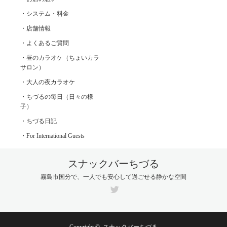
・システム・料金
・店舗情報
・よくあるご質問
・昼のカラオケ（ちょいカラ
サロン）
・大人の夜カラオケ
・ちづるの毎日（日々の様
子）
・ちづる日記
・For International Guests
スナックバーちづる
霧島市国分で、一人でも安心して過ごせる静かな空間
Twitter
Copyright ©
スナックバーちづる