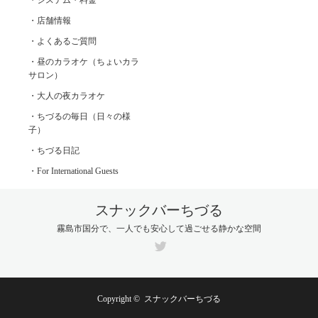
・店舗情報
・よくあるご質問
・昼のカラオケ（ちょいカラ
サロン）
・大人の夜カラオケ
・ちづるの毎日（日々の様
子）
・ちづる日記
・For International Guests
スナックバーちづる
霧島市国分で、一人でも安心して過ごせる静かな空間
Twitter
Copyright ©
スナックバーちづる