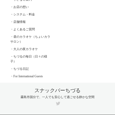
・お店の想い
・システム・料金
・店舗情報
・よくあるご質問
・昼のカラオケ（ちょいカラ
サロン）
・大人の夜カラオケ
・ちづるの毎日（日々の様
子）
・ちづる日記
・For International Guests
スナックバーちづる
霧島市国分で、一人でも安心して過ごせる静かな空間
Twitter