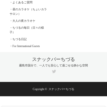
・よくあるご質問
・昼のカラオケ（ちょいカラ
サロン）
・大人の夜カラオケ
・ちづるの毎日（日々の様
子）
・ちづる日記
・For International Guests
スナックバーちづる
霧島市国分で、一人でも安心して過ごせる静かな空間
Twitter
Copyright ©
スナックバーちづる