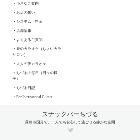
・小さなご案内
・お店の想い
・システム・料金
・店舗情報
・よくあるご質問
・昼のカラオケ（ちょいカラ
サロン）
・大人の夜カラオケ
・ちづるの毎日（日々の様
子）
・ちづる日記
・For International Guests
スナックバーちづる
霧島市国分で、一人でも安心して過ごせる静かな空間
Twitter