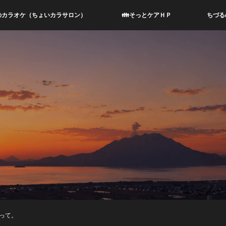
のカラオケ（ちょいカラサロン）
👪そっとケアＨＰ
ちづる
って。