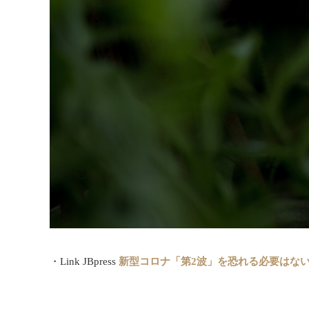
・Link JBpress
新型コロナ「第2波」を恐れる必要はな