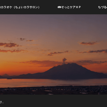
のカラオケ（ちょいカラサロン）
👪そっとケアＨＰ
ちづる
さ。