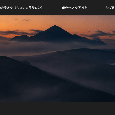
のカラオケ（ちょいカラサロン）
👪そっとケアＨＰ
ちづる