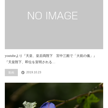
youtubeより『天皇、皇后両陛下 宮中三殿で「大前の儀」』
『天皇陛下、即位を宣明される…
2019.10.23
動画