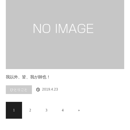
我以外、皆、我が師也！
2019.4.23
ひとりごと
1
2
3
4
»