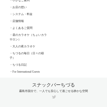
・小さなご案内
・お店の想い
・システム・料金
・店舗情報
・よくあるご質問
・昼のカラオケ（ちょいカラ
サロン）
・大人の夜カラオケ
・ちづるの毎日（日々の様
子）
・ちづる日記
・For International Guests
スナックバーちづる
霧島市国分で、一人でも安心して過ごせる静かな空間
Twitter