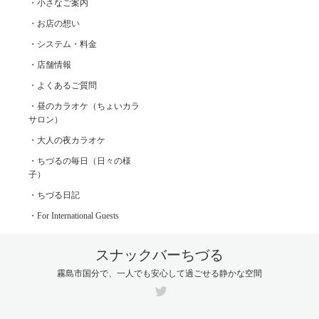
・小さなご案内
・お店の想い
・システム・料金
・店舗情報
・よくあるご質問
・昼のカラオケ（ちょいカラ
サロン）
・大人の夜カラオケ
・ちづるの毎日（日々の様
子）
・ちづる日記
・For International Guests
スナックバーちづる
霧島市国分で、一人でも安心して過ごせる静かな空間
Twitter