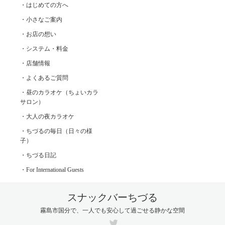
・はじめての方へ
・小さなご案内
・お店の想い
・システム・料金
・店舗情報
・よくあるご質問
・昼のカラオケ（ちょいカラ
サロン）
・大人の夜カラオケ
・ちづるの毎日（日々の様
子）
・ちづる日記
・For International Guests
スナックバーちづる
霧島市国分で、一人でも安心して過ごせる静かな空間
Twitter