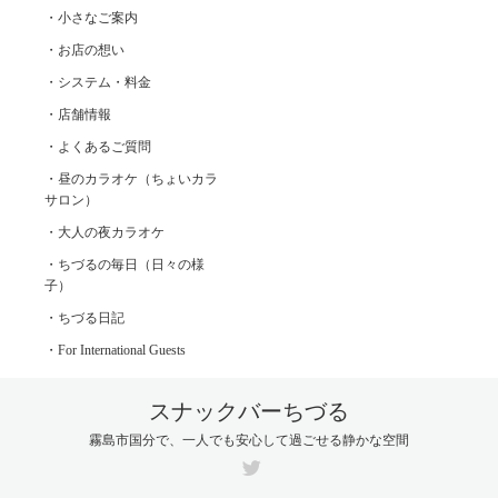
・小さなご案内
・お店の想い
・システム・料金
・店舗情報
・よくあるご質問
・昼のカラオケ（ちょいカラ
サロン）
・大人の夜カラオケ
・ちづるの毎日（日々の様
子）
・ちづる日記
・For International Guests
スナックバーちづる
霧島市国分で、一人でも安心して過ごせる静かな空間
Twitter