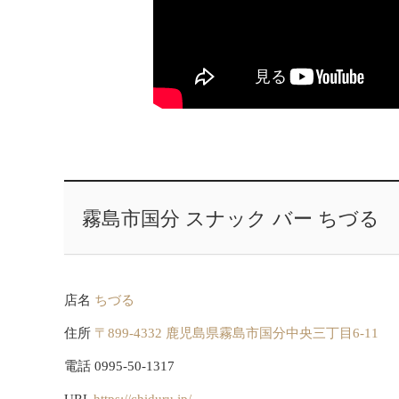
霧島市国分 スナック バー ちづる
店名
ちづる
住所
〒899-4332 鹿児島県霧島市国分中央三丁目6-11
電話 0995-50-1317
URL
https://chiduru.jp/