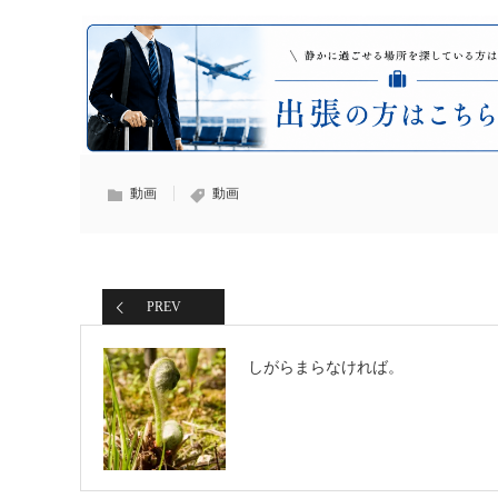
動画
動画
PREV
しがらまらなければ。