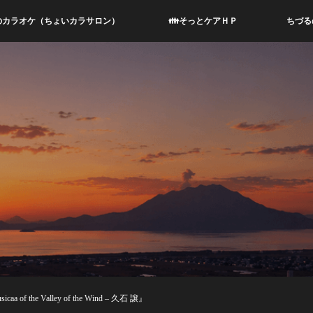
のカラオケ（ちょいカラサロン）
👪そっとケアＨＰ
ちづる
of the Valley of the Wind – 久石 譲』