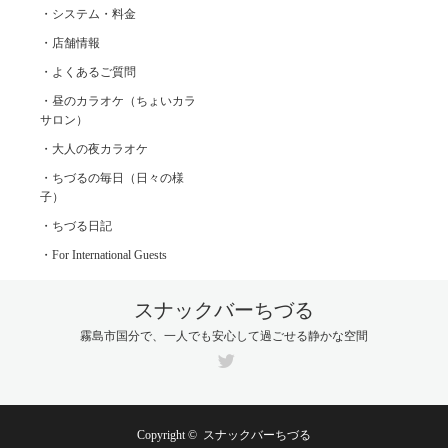
・システム・料金
・店舗情報
・よくあるご質問
・昼のカラオケ（ちょいカラ
サロン）
・大人の夜カラオケ
・ちづるの毎日（日々の様
子）
・ちづる日記
・For International Guests
スナックバーちづる
霧島市国分で、一人でも安心して過ごせる静かな空間
Twitter
Copyright ©
スナックバーちづる