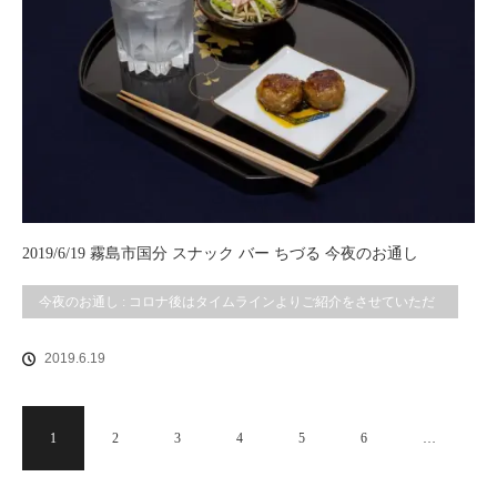
2019/6/19 霧島市国分 スナック バー ちづる 今夜のお通し
今夜のお通し : コロナ後はタイムラインよりご紹介をさせていただ
いております。
2019.6.19
1
2
3
4
5
6
…