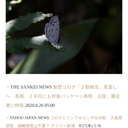
・THE SANKEI NEWS
新型コロナ「２類相当」見直し
へ 首相、２８日にも対策パッケージ表明 入院、重症
者に特化
2020.8.26 05:00
・YAHOO JAPAN NEWS
コロナとインフルエンザを比較 大規模
調査、隔離措置は不要？ デイリー新潮
8/27(木) 5:56