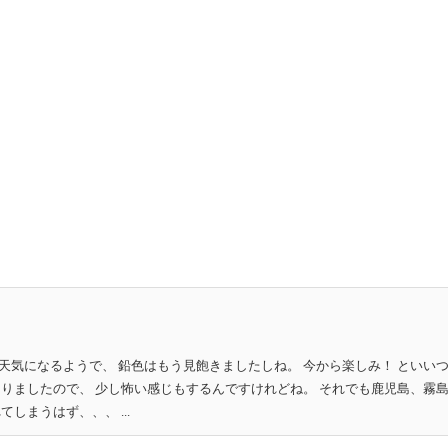
天気になるようで、 鉛色はもう見飽きましたしね。 今から楽しみ！ といい
なりましたので、 少し怖い感じもするんですけれどね。 それでも鹿児島、霧
しまうはず、、、 ...