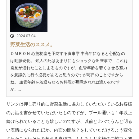
2024.07.04
野菜生活のススメ。
ＯＭＲＯＮ 心筋梗塞を予防する食事学 中高年になると心配なの
は動脈硬化。 知人の死はあまりにもショックな出来事で、これは
発見が遅れたことによるものですが、血管年齢を若くさせる努力
を意識的に行う必要があると思うのですが毎日のことですから
ね。 血管年齢を若返らせるお料理が用意されれば良いのです
が、...
リンクは押し売り的に野菜生活に協力していただいているお客様
のお話を書かせていただいたものですが、プール通いも１年以上
続けられていることも嬉しいのですが、以前と比べてうんと明る
い表情になられたほか、内面の開放？をしていただけるよう変化
されたことはそれを超える喜びで、もちろんお客様のご協力と努