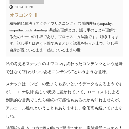
2024.10.28
オワコン？ Ⅱ
積極的傾聴法（アクティブリスニング） 共感的理解 (empathy,
empathic understanding) 共感的理解とは、話し手のことを理解す
るための一つの手段であり、プロセス、方法論です。 聴き手はま
ず、話し手とは違う人間であるという認識を持った上で、話し手
自身が視ているまま、感じているままの世...
私の考えるスナックのオワコンは終わったコンテンツという意味
ではなく”終わりつつあるコンテンツ”というような意味。
スナックはコンビニの数よりも多いというデータもあるようです
が、コロナ以降 厳しい状況に置かれていて、ローコストによる
副業的な営業でしたら継続の可能性もあるのかも知れませんが、
アルコール離れということもありますし、物価高も続いています
しね。
時間給の引き上げは個人的には賛成ですが、店舗運営に占める人