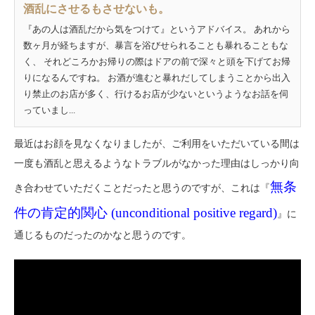
酒乱にさせるもさせないも。
『あの人は酒乱だから気をつけて』というアドバイス。 あれから
数ヶ月が経ちますが、暴言を浴びせられることも暴れることもな
く、 それどころかお帰りの際はドアの前で深々と頭を下げてお帰
りになるんですね。 お酒が進むと暴れだしてしまうことから出入
り禁止のお店が多く、行けるお店が少ないというようなお話を伺
っていまし...
最近はお顔を見なくなりましたが、ご利用をいただいている間は
一度も酒乱と思えるようなトラブルがなかった理由はしっかり向
無条
き合わせていただくことだったと思うのですが、これは『
件の肯定的関心 (unconditional positive regard)
』に
通じるものだったのかなと思うのです。