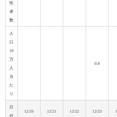
性
者
数
人
口
10
万
0.8
人
当
た
り
日
12/20
12/21
12/22
12/23
付