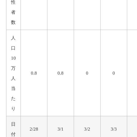
性
者
数
人
口
10
万
0.8
0.8
0
0
人
当
た
り
日
2/28
3/1
3/2
3/3
付