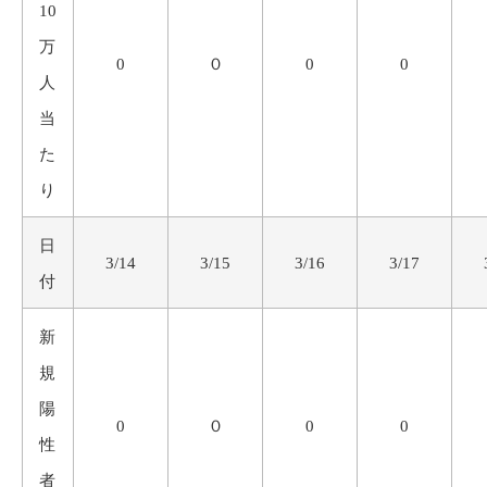
10
万
0
０
0
0
人
当
た
り
日
3/14
3/15
3/16
3/17
付
新
規
陽
0
０
0
0
性
者