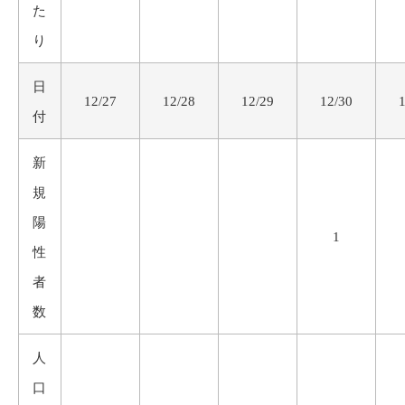
た
り
日
12/27
12/28
12/29
12/30
付
新
規
陽
1
性
者
数
人
口