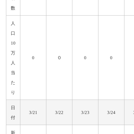
数
人
口
10
万
0
０
0
0
人
当
た
り
日
3/21
3/22
3/23
3/24
付
新