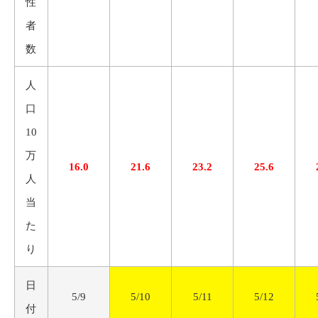
性
者
数
人
口
10
万
16.0
21.6
23.2
25.6
人
当
た
り
日
5/9
5/10
5/11
5/12
付