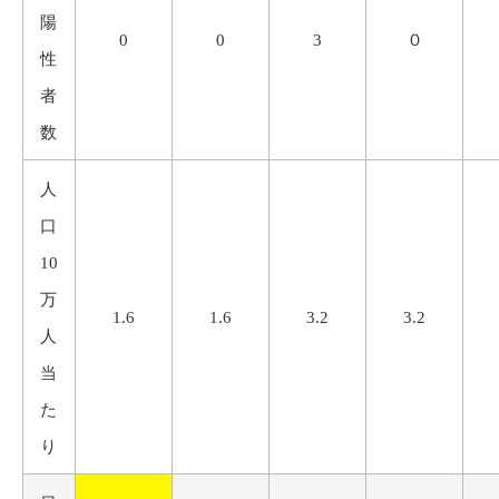
陽
0
0
3
０
性
者
数
人
口
10
万
1.6
1.6
3.2
3.2
人
当
た
り