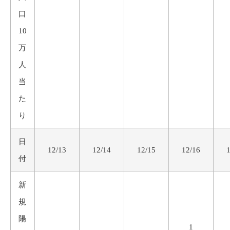
口
10
万
人
当
た
り
日
12/13
12/14
12/15
12/16
付
新
規
陽
1