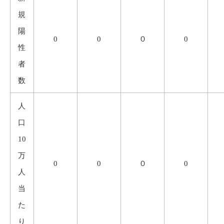
規
陽
0
0
０
0
性
者
数
人
口
10
万
0
0
０
0
人
当
た
り