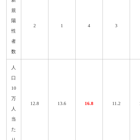
新
規
陽
2
1
4
3
性
者
数
人
口
10
万
12.8
13.6
16.8
11.2
人
当
た
り