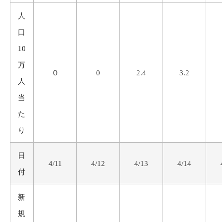
人
口
10
万
０
0
2.4
3.2
人
当
た
り
日
4/11
4/12
4/13
4/14
付
新
規