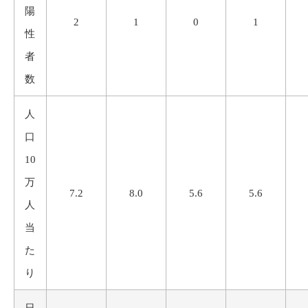
陽
2
1
0
1
性
者
数
人
口
10
万
7.2
8.0
5.6
5.6
人
当
た
り