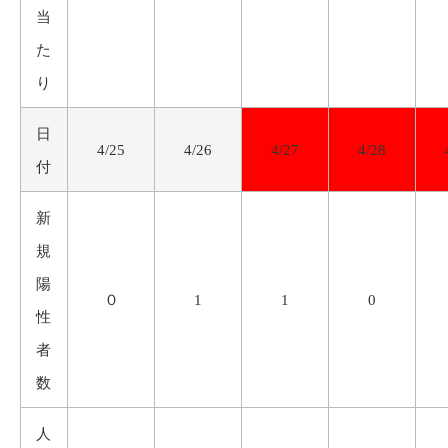
当
た
り
日
4/25
4/26
4/27
4/28
付
新
規
陽
０
1
1
0
性
者
数
人