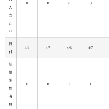
0
0
0
０
人
当
た
り
日
4/4
4/5
4/6
4/7
付
新
規
陽
０
0
3
1
性
者
数