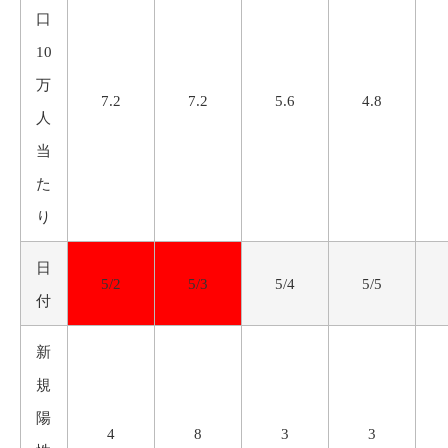
口
10
万
7.2
7.2
5.6
4.8
人
当
た
り
日
5/2
5/3
5/4
5/5
付
新
規
陽
4
8
3
3