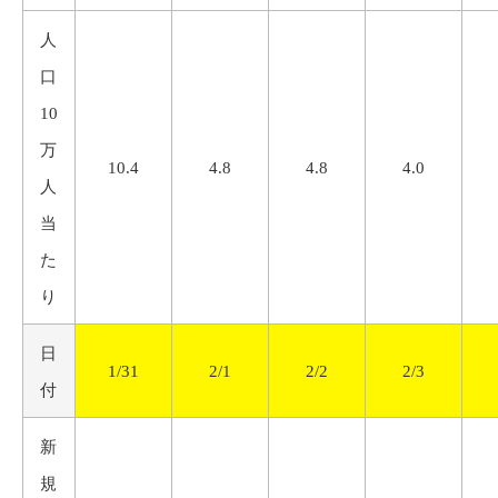
人
口
10
万
10.4
4.8
4.8
4.0
人
当
た
り
日
1/31
2/1
2/2
2/3
付
新
規