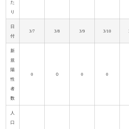
た
り
日
3/7
3/8
3/9
3/10
付
新
規
陽
0
０
0
0
性
者
数
人
口