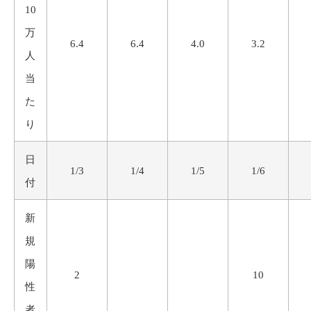
10
万
6.4
6.4
4.0
3.2
人
当
た
り
日
1/3
1/4
1/5
1/6
付
新
規
陽
2
10
性
者