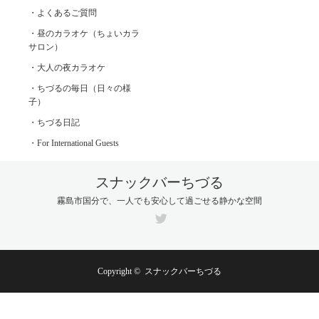
・よくあるご質問
・昼のカラオケ（ちょいカラ
サロン）
・大人の夜カラオケ
・ちづるの毎日（日々の様
子）
・ちづる日記
・For International Guests
スナックバーちづる
霧島市国分で、一人でも安心して過ごせる静かな空間
Twitter
Copyright ©
スナックバーちづる