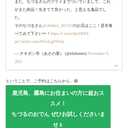
また、ちづるさんのフライまでついていまして、これ
がまた絶品！生きてて良かった、と思える逸品でし
た。
そのちづるさん
@chiduru_501317
のお店はここ！是非食
べてみて下さい〜！
https://t.co/sw9je2iKPZ
pic.twitter.com/WZoGgF6Ydy
— チキボン亭（あさの屋） (@tikibontei)
November 9,
2021
ということで、ご予約はこちらから。😅
鹿児島、霧島にお住まいの方に超おス
スメ！
ちづるのおでん ぜひお試しくださいま
せ
📱