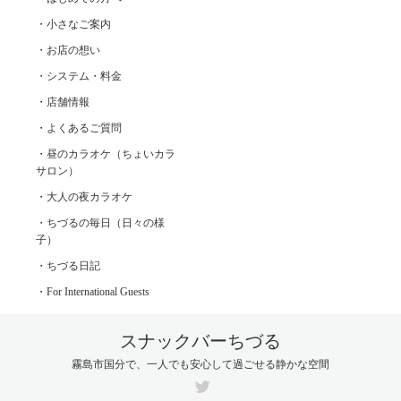
・小さなご案内
・お店の想い
・システム・料金
・店舗情報
・よくあるご質問
・昼のカラオケ（ちょいカラ
サロン）
・大人の夜カラオケ
・ちづるの毎日（日々の様
子）
・ちづる日記
・For International Guests
スナックバーちづる
霧島市国分で、一人でも安心して過ごせる静かな空間
Twitter