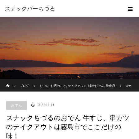
スナックバーちづる
ホーム
ブログ
おでん
,
お店のこと
,
テイクアウト
,
味噌おでん
,
飲食店
スナ
ックちづるのおでん 牛すじ、串カツのテイクアウトは霧島市でここだけの味！
2021.11.11
おでん
スナックちづるのおでん 牛すじ、串カツ
のテイクアウトは霧島市でここだけの
味！