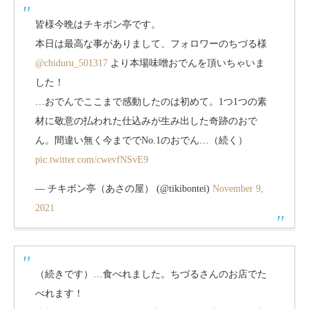
皆様今晩はチキボン亭です。
本日は最高な事がありまして、フォロワーのちづる様
@chiduru_501317
より本場味噌おでんを頂いちゃいま
した！
…おでんでここまで感動したのは初めて。1つ1つの素
材に敬意の払われた仕込みが生み出した奇跡のおで
ん。間違い無く今まででNo.1のおでん…（続く）
pic.twitter.com/cwevfNSvE9
— チキボン亭（あさの屋） (@tikibontei)
November 9,
2021
（続きです）…食べれました。ちづるさんのお店でた
べれます！