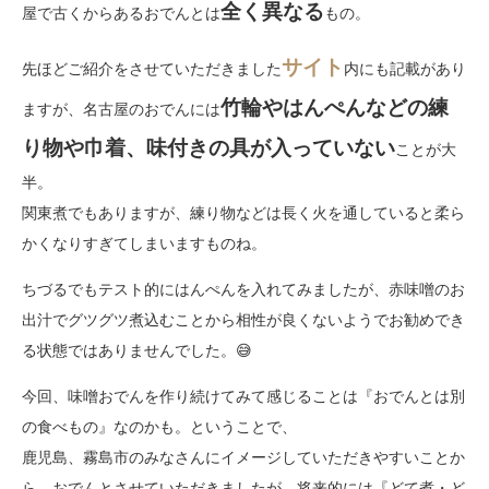
全く異なる
屋で古くからあるおでんとは
もの。
サイト
先ほどご紹介をさせていただきました
内にも記載があり
竹輪やはんぺんなどの練
ますが、名古屋のおでんには
り物や巾着、味付きの具が入っていない
ことが大
半。
関東煮でもありますが、練り物などは長く火を通していると柔ら
かくなりすぎてしまいますものね。
ちづるでもテスト的にはんぺんを入れてみましたが、赤味噌のお
出汁でグツグツ煮込むことから相性が良くないようでお勧めでき
る状態ではありませんでした。😅
今回、味噌おでんを作り続けてみて感じることは『おでんとは別
の食べもの』なのかも。ということで、
鹿児島、霧島市のみなさんにイメージしていただきやすいことか
ら、おでんとさせていただきましたが、将来的には『どて煮・ど