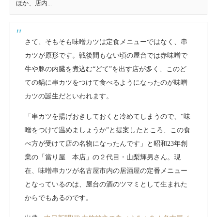
ほか、店内...
さて、そもそも味噌カツは定食メニューではなく、串
カツが原形です。戦後間もない頃の屋台では赤味噌で
牛や豚の内臓を煮込む“どて”を出す店が多く、このど
ての鍋に串カツをつけて食べるようになったのが味噌
カツの誕生だといわれます。
「串カツを揚げおきしておくと冷めてしまうので、“味
噌をつけて温めましょうか”と提案したところ、この食
べ方が受けて店の名物になったんです」と昭和23年創
業の「當り屋 本店」の２代目・山梨輝男さん。現
在、味噌串カツが名古屋市内の居酒屋の定番メニュー
となっているのは、屋台の酒のツマミとして生まれた
からでもあるのです。