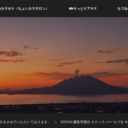
のカラオケ（ちょいカラサロン）
👪そっとケアＨＰ
ちづる
紹介をさせていただいております。
2019/4/4 霧島市国分 スナック バー ちづる