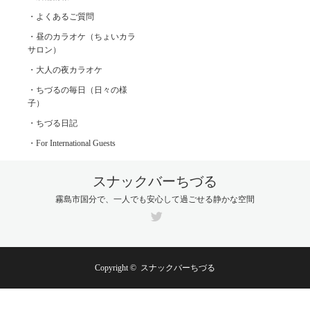
・よくあるご質問
・昼のカラオケ（ちょいカラ
サロン）
・大人の夜カラオケ
・ちづるの毎日（日々の様
子）
・ちづる日記
・For International Guests
スナックバーちづる
霧島市国分で、一人でも安心して過ごせる静かな空間
Twitter
Copyright ©
スナックバーちづる