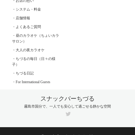
・お店の想い
・システム・料金
・店舗情報
・よくあるご質問
・昼のカラオケ（ちょいカラ
サロン）
・大人の夜カラオケ
・ちづるの毎日（日々の様
子）
・ちづる日記
・For International Guests
スナックバーちづる
霧島市国分で、一人でも安心して過ごせる静かな空間
Twitter