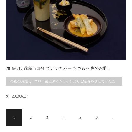
2019/6/17 霧島市国分 スナック バー ちづる 今夜のお通し
今夜のお通し : コロナ後はタイムラインよりご紹介をさせていただ
いております。
2019.6.17
1
2
3
4
5
6
…