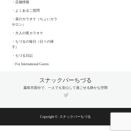
・店舗情報
・よくあるご質問
・昼のカラオケ（ちょいカラ
サロン）
・大人の夜カラオケ
・ちづるの毎日（日々の様
子）
・ちづる日記
・For International Guests
スナックバーちづる
霧島市国分で、一人でも安心して過ごせる静かな空間
Twitter
Copyright ©
スナックバーちづる