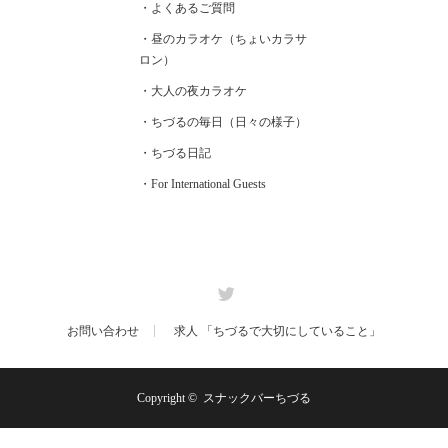
・よくあるご質問
・昼のカラオケ（ちょいカラサ
ロン）
・大人の夜カラオケ
・ちづるの毎日（日々の様子）
・ちづる日記
・For International Guests
Twitter
お問い合わせ
求人 「ちづるで大切にしていること」
Copyright ©
スナックバーちづる