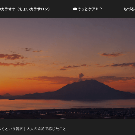
のカラオケ（ちょいカラサロン）
👪そっとケアＨＰ
ちづる
おくという贅沢｜大人の遠足で感じたこと