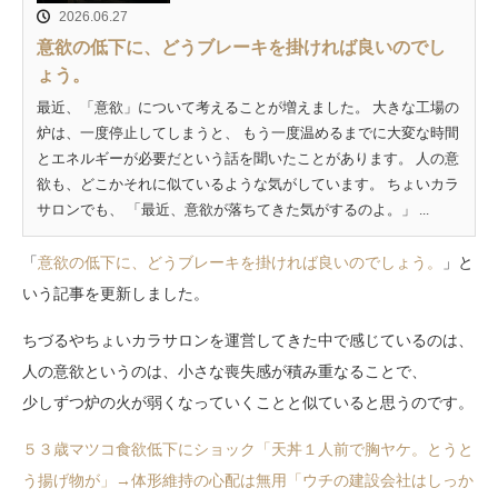
2026.06.27
意欲の低下に、どうブレーキを掛ければ良いのでし
ょう。
最近、「意欲」について考えることが増えました。 大きな工場の
炉は、一度停止してしまうと、 もう一度温めるまでに大変な時間
とエネルギーが必要だという話を聞いたことがあります。 人の意
欲も、どこかそれに似ているような気がしています。 ちょいカラ
サロンでも、 「最近、意欲が落ちてきた気がするのよ。」 ...
「
意欲の低下に、どうブレーキを掛ければ良いのでしょう。
」と
いう記事を更新しました。
ちづるやちょいカラサロンを運営してきた中で感じているのは、
人の意欲というのは、小さな喪失感が積み重なることで、
少しずつ炉の火が弱くなっていくことと似ていると思うのです。
５３歳マツコ食欲低下にショック「天丼１人前で胸ヤケ。とうと
う揚げ物が」→体形維持の心配は無用「ウチの建設会社はしっか