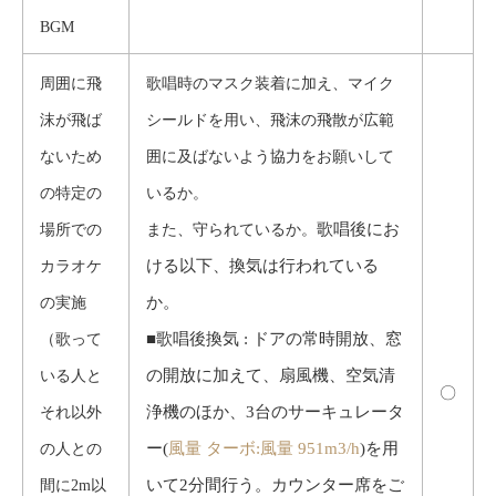
BGM
周囲に飛
歌唱時のマスク装着に加え、マイク
沫が飛ば
シールドを用い、飛沫の飛散が広範
ないため
囲に及ばないよう協力をお願いして
の特定の
いるか。
歌唱後にお
場所での
また、守られているか。
ける以下、換気は行われている
カラオケ
か。
の実施
■歌唱後換気 : ドアの常時開放、窓
（歌って
の開放に加えて、扇風機、空気清
いる人と
〇
浄機のほか、3台のサーキュレータ
それ以外
ー(
風量 ターボ:風量 951m3/h
)を用
の人との
いて2分間行う。カウンター席をご
間に2m以