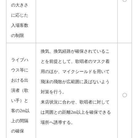
の大きさ
に応じた
入場客数
の制限
換気、換気経路が確保されているこ
ライブハ
とを前提として、歌唱者
のマスク着
ウス等に
用のほか、マイクシールドを用いて
おける出
飛沫の飛散が広範囲に及ばないよう
演者（歌
対策を行う。
〇
い手）と
来店状況に合わせ、歌唱者に対して
客の2m以
は周囲との距離2m以上を確保できる
上の間隔
場所へ誘導する。
の確保