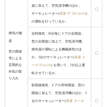
放に加えて、空気清浄機のほか、
〇
サーキュレーター(
風量 中 560.4m3/h
)
の運転を行っているか。
換気の徹
定時換気 : 30分毎にドアの全開放、
底
窓の全開放に加えて、空気清浄機、
換気扇の運転による機械換気のほ
窓の開放
〇
か、3台のサーキュレーター(
風量 タ
等による
定期的な
ーボ 951m3/h
) を用いて、5分以上運
外気の取
転させているか。
り入れ
歌唱後換気 : ドアの常時開放、窓の
開放に加えて、空気清浄機のほか、3
〇
台のサーキュレーター(
風量 ターボ: