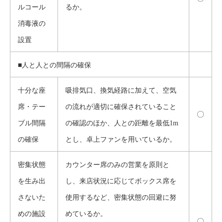
ルコール
るか。
消毒液の
設置
■人と人との間隔の確保
十分な座
吸排気口、換気経路に加えて、空気
席・テー
の流れが適切に確保されていること
〇
ブル間隔
の確認のほか、人との距離を最低1m
の確保
とし、卓上ファンを用いているか。
密集状態
カウンター席のみの営業を原則と
を生み出
し、来店状況に応じてボックス席を
さないた
使用するなど、密集状態の回避に努
めの施設
めているか。
〇