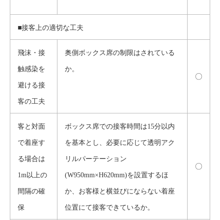
■接客上の適切な工夫
飛沫・接
奥側ボックス席の制限はされている
触感染を
か。
〇
避ける接
客の工夫
客と対面
ボックス席での接客時間は15分以内
で着座す
を基本とし、必要に応じて透明アク
る場合は
リルパーテーション
〇
1m以上の
(W950mm×H620mm)を設置するほ
間隔の確
か、お客様と横並びにならない着座
保
位置にて接客できているか。