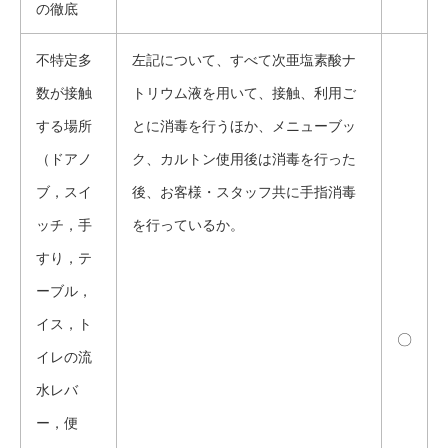
の徹底
不特定多
左記について、すべて次亜塩素酸ナ
数が接触
トリウム液を用いて、接触、利用ご
する場所
とに消毒を行うほか、メニューブッ
（ドアノ
ク、カルトン使用後は消毒を行った
ブ，スイ
後、お客様・スタッフ共に手指消毒
ッチ，手
を行っているか。
すり，テ
ーブル，
イス，ト
〇
イレの流
水レバ
ー，便