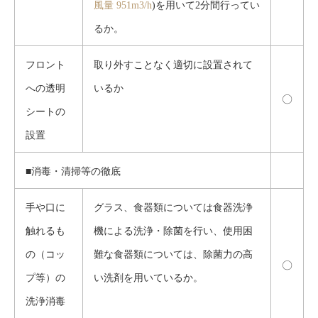
風量 951m3/h
)を用いて2分間行ってい
るか。
フロント
取り外すことなく適切に設置されて
への透明
いるか
〇
シートの
設置
■消毒・清掃等の徹底
手や口に
グラス、食器類については食器洗浄
触れるも
機による洗浄・除菌を行い、使用困
の（コッ
難な食器類については、除菌力の高
〇
プ等）の
い洗剤を用いているか。
洗浄消毒