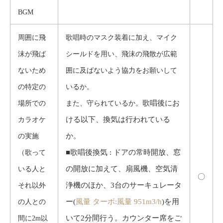
BGM
周囲に飛
歌唱時のマスク装着に加え、マイク
沫が飛ば
シールドを用い、飛沫の飛散が広範
ないため
囲に及ばないよう協力をお願いして
の特定の
いるか。
歌唱後にお
場所での
また、守られているか。
ける以下、換気は行われている
カラオケ
か。
の実施
■歌唱後換気 : ドアの常時開放、窓
（歌って
の開放に加えて、扇風機、空気清
いる人と
〇
浄機のほか、3台のサーキュレータ
それ以外
ー(
風量 ターボ:風量 951m3/h
)を用
の人との
いて2分間行う。カウンター席をご
間に2m以