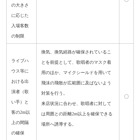
の大きさ
に応じた
入場客数
の制限
換気、換気経路が確保されているこ
ライブハ
とを前提として、歌唱者
のマスク着
ウス等に
用のほか、マイクシールドを用いて
おける出
飛沫の飛散が広範囲に及ばないよう
演者（歌
対策を行う。
〇
い手）と
来店状況に合わせ、歌唱者に対して
客の2m以
は周囲との距離2m以上を確保できる
上の間隔
場所へ誘導する。
の確保