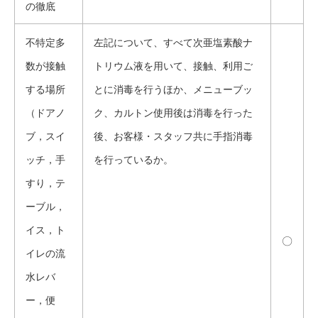
の徹底
不特定多
左記について、すべて次亜塩素酸ナ
数が接触
トリウム液を用いて、接触、利用ご
する場所
とに消毒を行うほか、メニューブッ
（ドアノ
ク、カルトン使用後は消毒を行った
ブ，スイ
後、お客様・スタッフ共に手指消毒
ッチ，手
を行っているか。
すり，テ
ーブル，
イス，ト
〇
イレの流
水レバ
ー，便