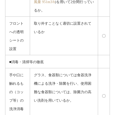
風量 951m3/h
)を用いて2分間行ってい
るか。
フロント
取り外すことなく適切に設置されて
への透明
いるか
〇
シートの
設置
■消毒・清掃等の徹底
手や口に
グラス、食器類については食器洗浄
触れるも
機による洗浄・除菌を行い、使用困
の（コッ
難な食器類については、除菌力の高
〇
プ等）の
い洗剤を用いているか。
洗浄消毒