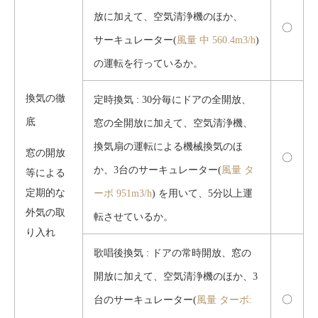
放に加えて、空気清浄機のほか、
〇
サーキュレーター(
風量 中 560.4m3/h
)
の運転を行っているか。
換気の徹
定時換気 : 30分毎にドアの全開放、
底
窓の全開放に加えて、空気清浄機、
換気扇の運転による機械換気のほ
窓の開放
〇
か、3台のサーキュレーター(
風量 タ
等による
定期的な
ーボ 951m3/h
) を用いて、5分以上運
外気の取
転させているか。
り入れ
歌唱後換気 : ドアの常時開放、窓の
開放に加えて、空気清浄機のほか、3
〇
台のサーキュレーター(
風量 ターボ: