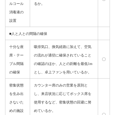
ルコール
るか。
消毒液の
設置
■人と人との間隔の確保
十分な座
吸排気口、換気経路に加えて、空気
席・テー
の流れが適切に確保されていること
〇
ブル間隔
の確認のほか、人との距離を最低1m
の確保
とし、卓上ファンを用いているか。
密集状態
カウンター席のみの営業を原則と
を生み出
し、来店状況に応じてボックス席を
さないた
使用するなど、密集状態の回避に努
めの施設
めているか。
〇