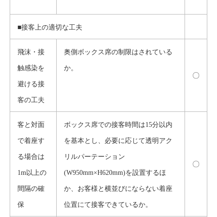
■接客上の適切な工夫
飛沫・接
奥側ボックス席の制限はされている
触感染を
か。
〇
避ける接
客の工夫
客と対面
ボックス席での接客時間は15分以内
で着座す
を基本とし、必要に応じて透明アク
る場合は
リルパーテーション
〇
1m以上の
(W950mm×H620mm)を設置するほ
間隔の確
か、お客様と横並びにならない着座
保
位置にて接客できているか。