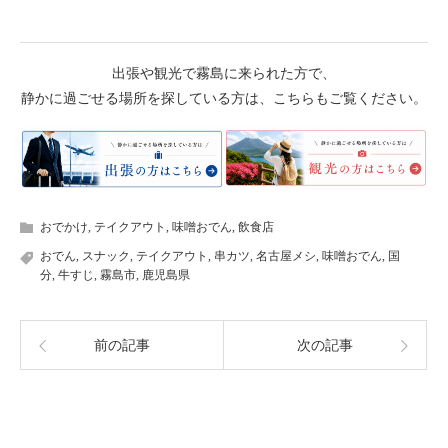
出張や観光で霧島に来られた方で、
静かに過ごせる場所を探している方は、こちらもご覧ください。
おでかけ
,
テイクアウト
,
味噌おでん
,
飲食店
おでん
,
スナック
,
テイクアウト
,
串カツ
,
名古屋メシ
,
味噌おでん
,
国
分
,
牛すじ
,
霧島市
,
鹿児島県
前の記事
次の記事