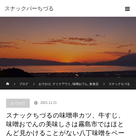
スナックバーちづる
ホーム
ブログ
おでかけ
,
テイクアウト
,
味噌おでん
,
飲食店
スナックちづる
の味噌串カツ、牛すじ、味噌おでんの美味しさは霧島市ではほとんど見かけることがない
2021.11.21
おでかけ
八丁味噌をベースにしたお出汁によるもの。
スナックちづるの味噌串カツ、牛すじ、
味噌おでんの美味しさは霧島市ではほと
んど見かけることがない八丁味噌をベー