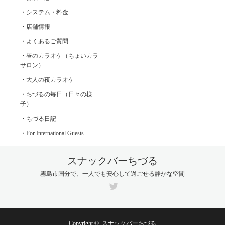
・システム・料金
・店舗情報
・よくあるご質問
・昼のカラオケ（ちょいカラ
サロン）
・大人の夜カラオケ
・ちづるの毎日（日々の様
子）
・ちづる日記
・For International Guests
スナックバーちづる
霧島市国分で、一人でも安心して過ごせる静かな空間
Twitter
Copyright ©
スナックバーちづる