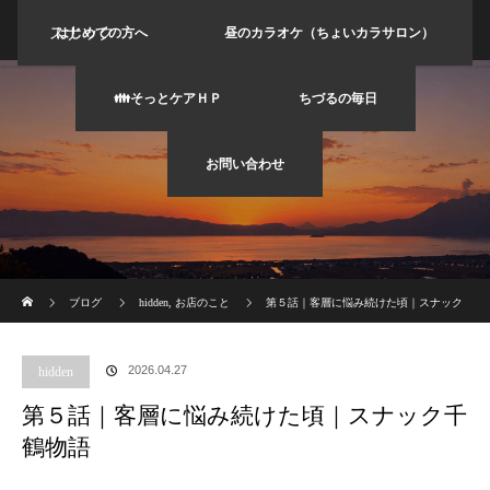
スナック
はじめての方へ
昼のカラオケ（ちょいカラサロン）
バーちづ
👪そっとケアＨＰ
ちづるの毎日
る
お問い合わせ
ホーム
ブログ
hidden
,
お店のこと
第５話｜客層に悩み続けた頃｜スナック
千鶴物語
2026.04.27
hidden
第５話｜客層に悩み続けた頃｜スナック千
鶴物語