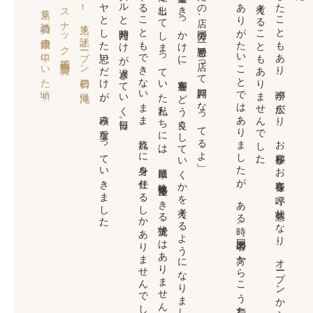
モヤモヤとした思いだけが、積み重なっていきました。
ズルズルと時間だけが過ぎていく毎日。
どうすることもできないまま、流れに身を任せるしかありませんでしたが、
。
そ
の
言葉を
き
っ
か
け
に
、
客層を
ど
う
良く
し
て
い
く
か
を
考え
る
よ
う
に
な
り
ま
し
た
が
、
す
で
に
走り
出し
て
し
ま
っ
て
い
た
私た
ち
に
は
、
簡単に
軌道修正で
き
る
状況で
は
あ
り
ま
せ
ん
で
し
た
「あなたの店、国分で一番悪い店って評判になってるよ」
そ
れ
は
あ
り
が
た
い
こ
と
で
は
あ
り
ま
し
た
が
、
あ
る
時、
同業者の
方か
ら
こ
う
言わ
れ
ま
し
た
。
そ
う
し
た
こ
と
も
あ
り
、
噂が
広が
り
、
お
客様が
お
客様を
呼ぶ
状態と
な
り
、
オ
ープ
ン
か
ら
１
年以上は
集客に
つ
い
て
考え
る
こ
と
も
あ
り
ま
せ
ん
で
し
た
第６話「負の連鎖の中にいた頃」 →
スナック千鶴物語一覧へ
← 第４話「オープン初日の混沌」