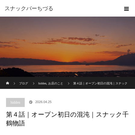
スナックバーちづる
ホーム
ブログ
hidden
,
お店のこと
第４話｜オープン初日の混沌｜スナック
千鶴物語
2026.04.25
hidden
第４話｜オープン初日の混沌｜スナック千
鶴物語