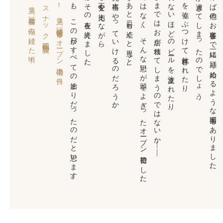
それでも、この日がすべての始まりだったのだと思います。
私たちはその夜を終えました。
そんな不安を抱えながら、
この先、本当にやっていけるのだろうか。
これがあと二日も続くと思うと、
大げさではなく、そんな思いが頭をよぎったオープン初日でした。
このままではお店が壊れてしまうのではないか――
飲みきれないほどのビールを注文されたり。
グラスを強くぶつけて乾杯されたり、
楽しさが過ぎてしまったのでしょう。
気がつけば他のお客様まで一緒に踊り始めるような場面もありました。
第５話「客層に悩み続けた頃」 →
スナック千鶴物語一覧へ
← 第３話「接客研修とオープン準備の日々」