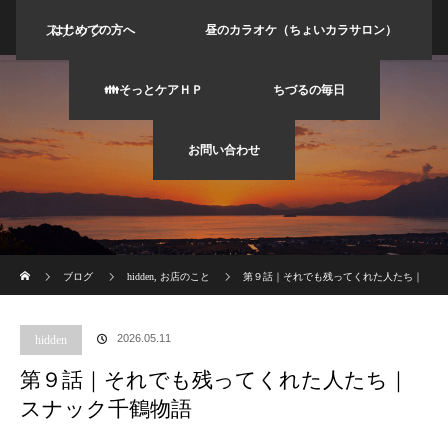
スナック
はじめての方へ
昼のカラオケ（ちょいカラサロン）
バーちづ
👪そっとケアＨＰ
ちづるの毎日
る
お問い合わせ
ホーム
ブログ
hidden
,
お店のこと
第９話｜それでも残ってくれた人たち｜
スナック千鶴物語
2026.05.11
hidden
第９話｜それでも残ってくれた人たち｜
スナック千鶴物語