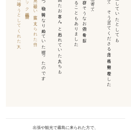
千鶴では、少しずつ心強い味方になり始めていた頃だったのです。
他のお店では“困ったお客さん”と思われていた人たちも、
お店でお出しすることもありました。
その人たちが喜びそうなお酒の肴を探し、
私たちにとって、そう言ってくださる方々は本当に有難い存在でした。
周囲がどんな評価をしていたとしても、
第１０話「守ろうとしてくれた人」 →
スナック千鶴物語一覧へ
← 第８話「厳しい言葉に支えられた日々」
出張や観光で霧島に来られた方で、