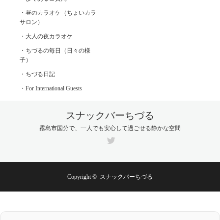
・昼のカラオケ（ちょいカラ
サロン）
・大人の夜カラオケ
・ちづるの毎日（日々の様
子）
・ちづる日記
・For International Guests
スナックバーちづる
霧島市国分で、一人でも安心して過ごせる静かな空間
Twitter
Copyright ©
スナックバーちづる