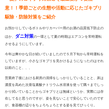
意！！季節ごとの生態や活動に応じたゴキブリ
駆除・防除対策をご紹介
お預かりしているボトルやリカーバー用のお酒の品質低下防止の
ダニ対策
ほか、
の一環として夏の時期はエアコンを常時運転
させるようにしています。
今年は爽やかな日が続いていましたので５月下旬から常時運転を
していますが、小さなゴキブリを見かけるようになったのはそれ
以前のこと、、、
営業終了後における厨房の清掃をしっかりしていることと、床は
濃度を高めた次亜塩素酸ナトリウム水溶液を使って隅々までしっ
かり拭いていることからゴキブリとは無縁というか、実際には存
在してると思うのですが、姿を見ないことで安心していたのです
が、食器棚の辺りをちょろちょろとする姿を見てびっくり。