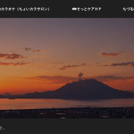
のカラオケ（ちょいカラサロン）
👪そっとケアＨＰ
ちづる
と。