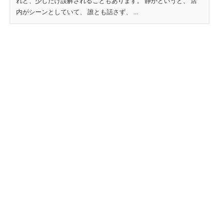
れど、少しだけ誤解されることもあります。 静かというと、 店
内がシーンとしていて、 誰とも話さず、 ...