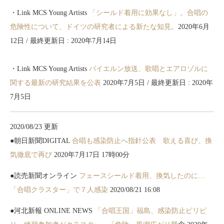
・Link MCS Young Artists
「シールド着用に効果なし」。合唱の
危険性について、ドイツの研究者による新たな知見。
2020年6月
12日
/ 最終更新日 :
2020年7月14日
・Link MCS Young Artists
バイエルン放送、歌唱とエアロゾルに
関する最新の研究結果を公表
2020年7月5日
/ 最終更新日 :
2020年
7月5日
2020/08/23 更新
●朝日新聞DIGITAL
合唱も感染防止へ指針公表 歌える喜び、換
気徹底で再び
2020年7月17日 17時00分
●読売新聞オンライン
フェースシールド着用、換気したのに…
「合唱クラスター」で７人感染
2020/08/21 16:08
●河北新報 ONLINE NEWS
「合唱王国」福島、感染防止ピリピ