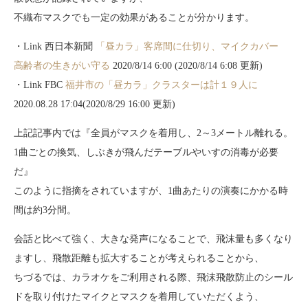
不織布マスクでも一定の効果があることが分かります。
・Link 西日本新聞
「昼カラ」客席間に仕切り、マイクカバー
高齢者の生きがい守る
2020/8/14 6:00 (2020/8/14 6:08 更新)
・Link FBC
福井市の「昼カラ」クラスターは計１９人に
2020.08.28 17:04
(2020/8/29 16:00 更新)
上記記事内では『全員がマスクを着用し、2～3メートル離れる。
1曲ごとの換気、しぶきが飛んだテーブルやいすの消毒が必要
だ』
このように指摘をされていますが、1曲あたりの演奏にかかる時
間は約3分間。
会話と比べて強く、大きな発声になることで、飛沫量も多くなり
ますし、飛散距離も拡大することが考えられることから、
ちづるでは、カラオケをご利用される際、飛沫飛散防止のシール
ドを取り付けたマイクとマスクを着用していただくよう、